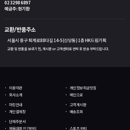
02 3298 6897
예금주: 현기환
교환/반품주소
서울시 중구 퇴계로88다길 14-5(신당동) 1층 HK드림기획
교환 및 반품을 보내기 전, 게시판 or 고객센터로 연락 후 반송 부탁드립니다.
이용약관
개인정보취급방침
회사소개
메인으로
마킹안내
고객게시판
개인결제창
배송조회
단체주문서
체육대회 인기반티
스포츠 반티