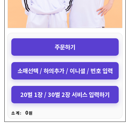
주문하기
소매선택 / 하의추가 / 이니셜 / 번호 입력
20벌 1장 / 30벌 2장 서비스 입력하기
0
소 계 :
원