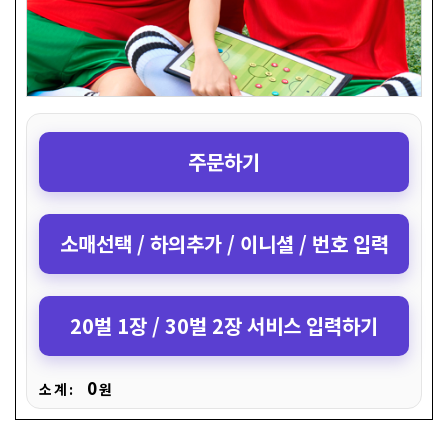
주문하기
소매선택 / 하의추가 / 이니셜 / 번호 입력
20벌 1장 / 30벌 2장 서비스 입력하기
0
소 계 :
원