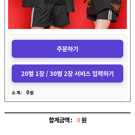
주문하기
20벌 1장 / 30벌 2장 서비스 입력하기
0
소 계 :
원
합계금액 :
0
원