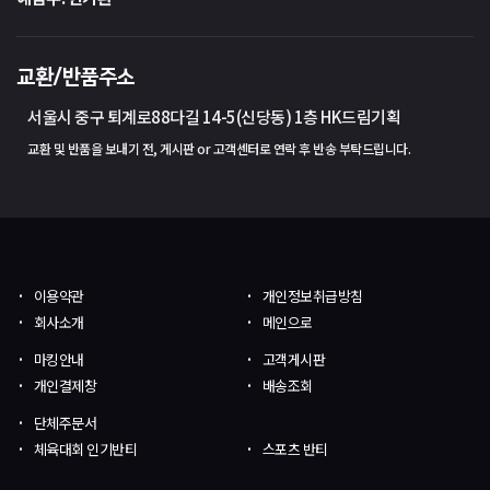
교환/반품주소
서울시 중구 퇴계로88다길 14-5(신당동) 1층 HK드림기획
교환 및 반품을 보내기 전, 게시판 or 고객센터로 연락 후 반송 부탁드립니다.
이용약관
개인정보취급방침
회사소개
메인으로
마킹안내
고객게시판
개인결제창
배송조회
단체주문서
체육대회 인기반티
스포츠 반티