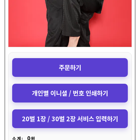
주문하기
개인별 이니셜 / 번호 인쇄하기
20벌 1장 / 30벌 2장 서비스 입력하기
0
소 계 :
원