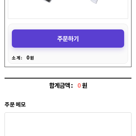
주문하기
0
소 계 :
원
합계금액 :
0
원
주문 메모