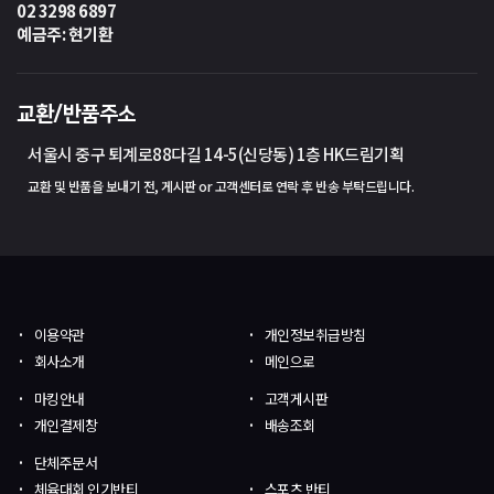
02 3298 6897
예금주: 현기환
교환/반품주소
서울시 중구 퇴계로88다길 14-5(신당동) 1층 HK드림기획
교환 및 반품을 보내기 전, 게시판 or 고객센터로 연락 후 반송 부탁드립니다.
이용약관
개인정보취급방침
회사소개
메인으로
마킹안내
고객게시판
개인결제창
배송조회
단체주문서
체육대회 인기반티
스포츠 반티