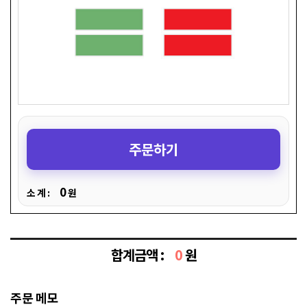
주문하기
0
소 계 :
원
합계금액 :
0
원
주문 메모