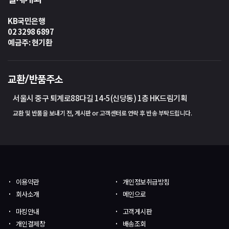
KB국민은행
02 3298 6897
예금주: 현기환
교환/반품주소
서울시 중구 퇴계로88다길 14-5(신당동) 1층 HK드림기획
교환 및 반품을 보내기 전, 게시판 or 고객센터로 연락 후 반송 부탁드립니다.
이용약관
개인정보취급방침
회사소개
메인으로
마킹안내
고객게시판
개인결제창
배송조회