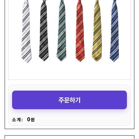
주문하기
0
소 계 :
원