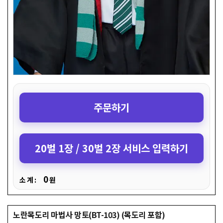
주문하기
20벌 1장 / 30벌 2장 서비스 입력하기
0
소 계 :
원
노란목도리 마법사 망토(BT-103) (목도리 포함)