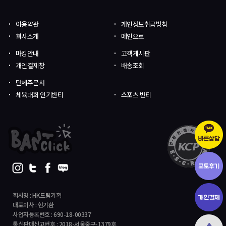
이용약관
개인정보취급방침
회사소개
메인으로
마킹안내
고객게시판
개인결제창
배송조회
단체주문서
체육대회 인기반티
스포츠 반티
회사명 : HK드림기획
대표이사 : 현기환
사업자등록번호 : 690-18-00337
통신판매신고번호 : 2018-서울중구-1379호