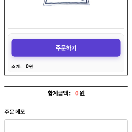
주문하기
0
소 계 :
원
합계금액 :
0
원
주문 메모