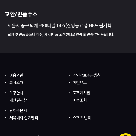
교환/반품주소
서울시 중구 퇴계로88다길 14-5(신당동) 1층 HK드림기획
교환 및 반품을 보내기 전, 게시판 or 고객센터로 연락 후 반송 부탁드립니다.
이용약관
개인정보취급방침
회사소개
메인으로
마킹안내
고객게시판
개인결제창
배송조회
단체주문서
체육대회 인기반티
스포츠 반티