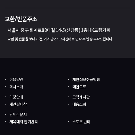
교환/반품주소
서울시 중구 퇴계로88다길 14-5(신당동) 1층 HK드림기획
교환 및 반품을 보내기 전, 게시판 or 고객센터로 연락 후 반송 부탁드립니다.
이용약관
개인정보취급방침
회사소개
메인으로
마킹안내
고객게시판
개인결제창
배송조회
단체주문서
체육대회 인기반티
스포츠 반티