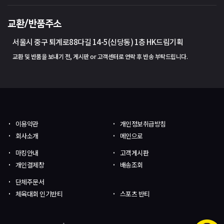
교환/반품주소
서울시 중구 퇴계로88다길 14-5(신당동) 1층 HK드림기획
교환 및 반품을 보내기 전, 게시판 or 고객센터로 연락 후 반송 부탁드립니다.
이용약관
개인정보취급방침
회사소개
메인으로
마킹안내
고객게시판
개인결제창
배송조회
단체주문서
체육대회 인기반티
스포츠 반티