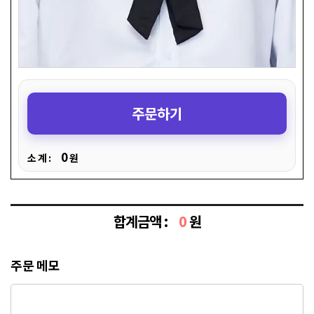
주문하기
0
소 계 :
원
합계금액 :
0
원
주문 메모