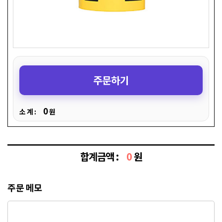
주문하기
0
소 계 :
원
합계금액 :
0
원
주문 메모