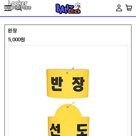
Toggle
navigation
완장
5,000원