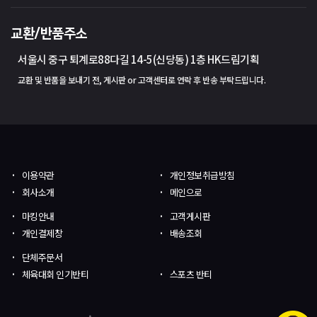
교환/반품주소
서울시 중구 퇴계로88다길 14-5(신당동) 1층 HK드림기획
교환 및 반품을 보내기 전, 게시판 or 고객센터로 연락 후 반송 부탁드립니다.
이용약관
개인정보취급방침
회사소개
메인으로
마킹안내
고객게시판
개인결제창
배송조회
단체주문서
체육대회 인기반티
스포츠 반티