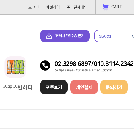
CART
로그인
회원가입
주문결제내역
 결제 하고싶을땐?
2023-11-09
견적서 & 영수증 다운로드
견적서 / 영수증 받기
02.3298.6897/010.8114.2342
5 Days a week from 09:00 am to 6:00 pm
스포츠반하다
포토후기
개인결제
문의하기