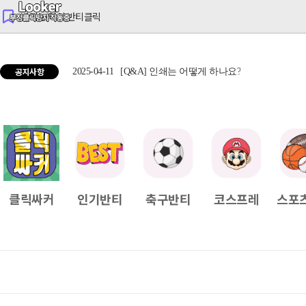
반티는 역시 반티클릭
공지사항
2025-04-11
[Q&A] 인쇄는 어떻게 하나요?
2025
클릭싸커
인기반티
축구반티
코스프레
스포