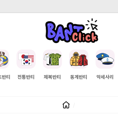
-04-11
[Q&A] 배송일정이 궁금하면?
2025-04-11
[Q&A] 나눠서
츠반티
전통반티
제복반티
동계반티
악세사리