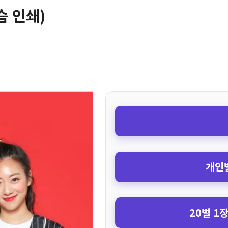
슴 인쇄)
개인별
20벌 1