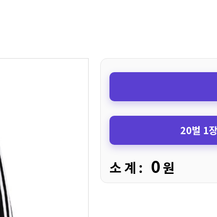
20벌 1
0
소 계 :
원