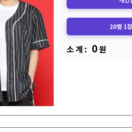
20벌 1
0
소 계 :
원