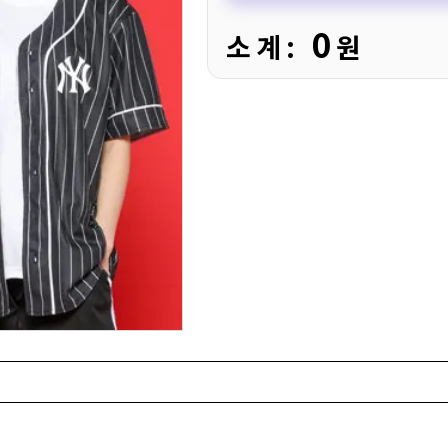
0
소 계 :
원