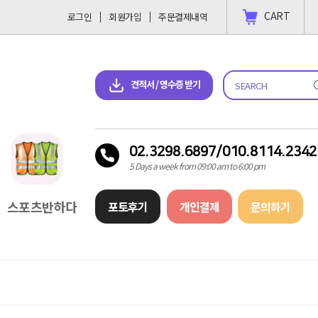
CART
로그인
회원가입
주문결제내역
 결제 하고싶을땐?
2023-11-09
견적서 & 영수증 다운로드
견적서 / 영수증 받기
02.3298.6897/010.8114.2342
5 Days a week from 09:00 am to 6:00 pm
스포츠반하다
포토후기
개인결제
문의하기