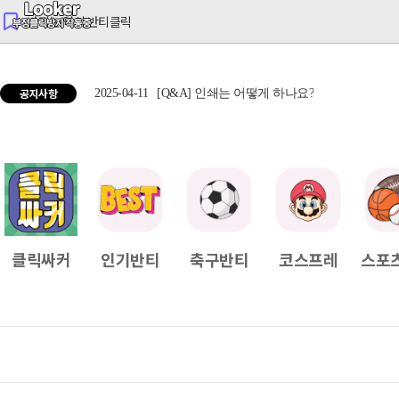
반티는 역시 반티클릭
공지사항
2025-04-11
[Q&A] 인쇄는 어떻게 하나요?
2025
클릭싸커
인기반티
축구반티
코스프레
스포