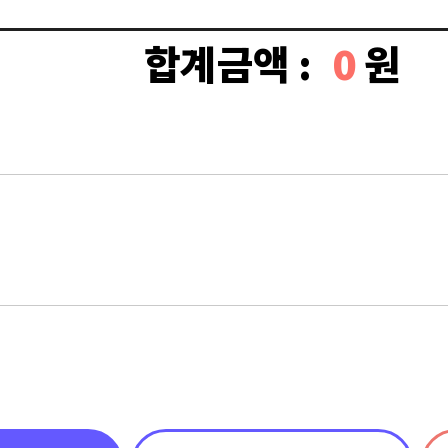
합계금액 :
0
원