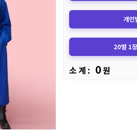
개인별
20벌 1
0
소 계 :
원