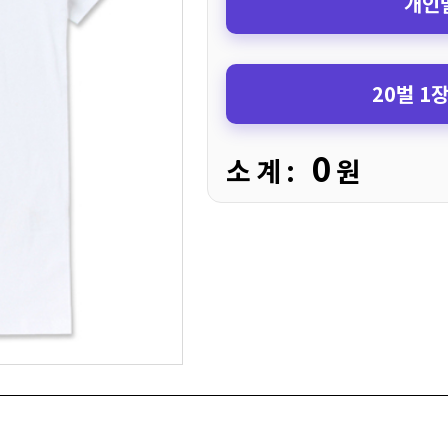
개인별
20벌 1
0
소 계 :
원