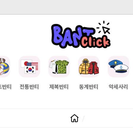
-04-11
[Q&A] 배송일정이 궁금하면?
2025-04-11
[Q&A] 나눠서
츠반티
전통반티
제복반티
동계반티
악세사리