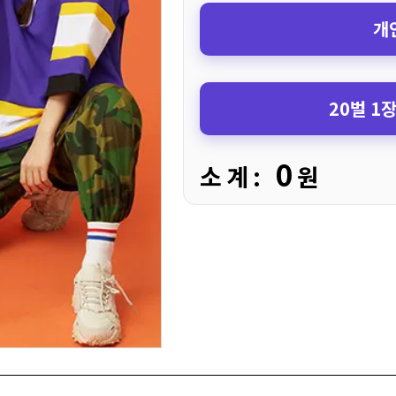
개
20벌 1
0
소 계 :
원