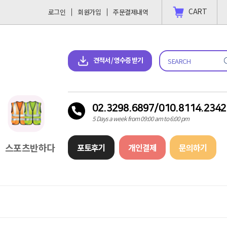
CART
로그인
회원가입
주문결제내역
 결제 하고싶을땐?
2023-11-09
견적서 & 영수증 다운로드
견적서 / 영수증 받기
02.3298.6897/010.8114.2342
5 Days a week from 09:00 am to 6:00 pm
스포츠반하다
포토후기
개인결제
문의하기