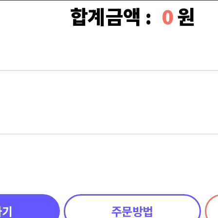
합계금액 :
0
원
하기
주문방법