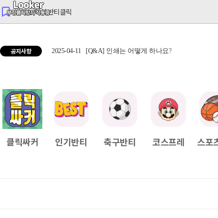
반티는 역시 반티클릭
공지사항
2025-04-11
[Q&A] 인쇄는 어떻게 하나요?
2025
클릭싸커
인기반티
축구반티
코스프레
스포