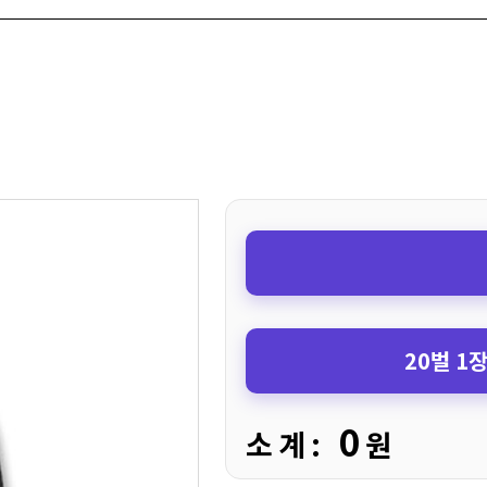
20벌 1
0
소 계 :
원