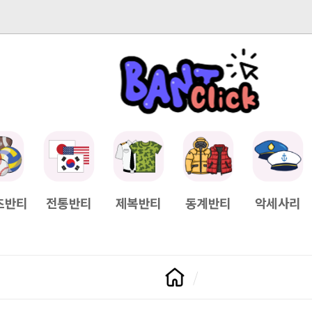
-04-11
[Q&A] 배송일정이 궁금하면?
2025-04-11
[Q&A] 나눠서
츠반티
전통반티
제복반티
동계반티
악세사리