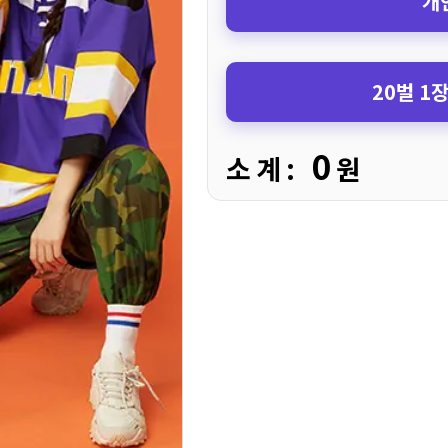
개
20벌 1
0
소 계 :
원