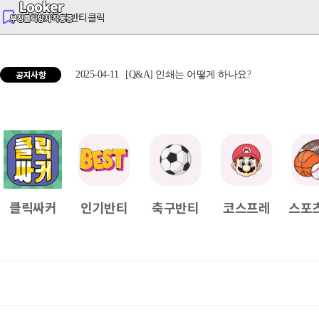
반티는 역시 반티클릭
공지사항
2025-04-11
[Q&A] 인쇄는 어떻게 하나요?
2025
클릭싸커
인기반티
축구반티
코스프레
스포