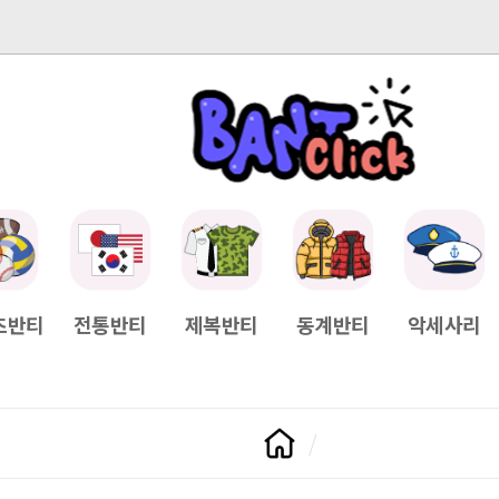
-04-11
[Q&A] 배송일정이 궁금하면?
2025-04-11
[Q&A] 나눠서
츠반티
전통반티
제복반티
동계반티
악세사리