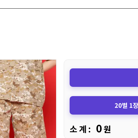
20벌 1
0
소 계 :
원