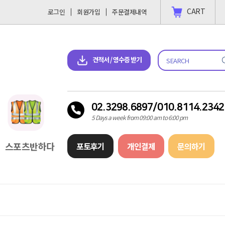
CART
로그인
회원가입
주문결제내역
 결제 하고싶을땐?
2023-11-09
견적서 & 영수증 다운로드
견적서 / 영수증 받기
02.3298.6897/010.8114.2342
5 Days a week from 09:00 am to 6:00 pm
스포츠반하다
포토후기
개인결제
문의하기