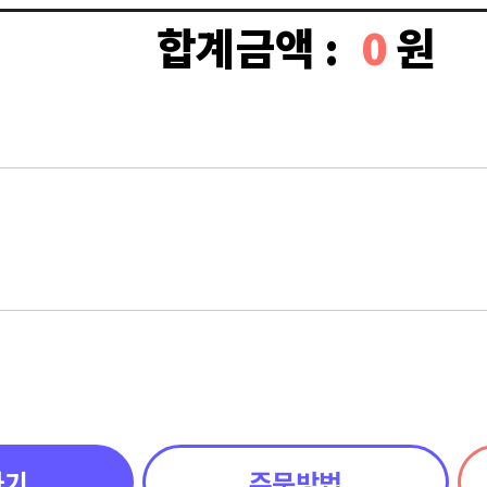
합계금액 :
0
원
하기
주문방법