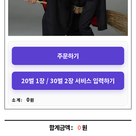
주문하기
20벌 1장 / 30벌 2장 서비스 입력하기
0
소 계 :
원
합계금액 :
0
원