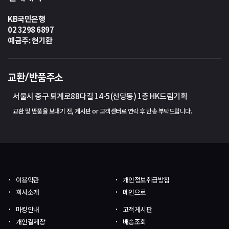
KB국민은행
02 3298 6897
예금주: 현기환
교환/반품주소
서울시 중구 퇴계로88다길 14-5(신당동) 1층 HK드림기획
교환 및 반품을 보내기 전, 게시판 or 고객센터로 연락 후 반송 부탁드립니다.
이용약관
개인정보취급방침
회사소개
메인으로
마킹안내
고객게시판
개인결제창
배송조회