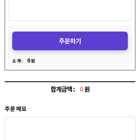
주문하기
0
소 계 :
원
합계금액 :
0
원
주문 메모