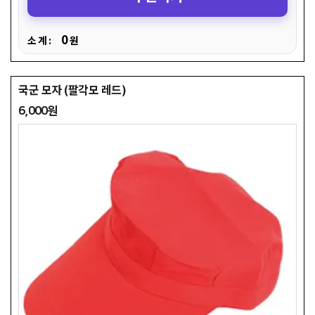
0
소 계 :
원
국군 모자 (팔각모 레드)
6,000원