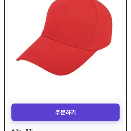
주문하기
0
소 계 :
원