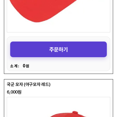
주문하기
0
소 계 :
원
국군 모자 (야구모자 레드)
6,000원