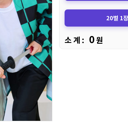
20벌 1
0
소 계 :
원