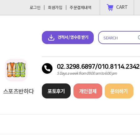
CART
로그인
회원가입
주문결제내역
 결제 하고싶을땐?
2023-11-09
견적서 & 영수증 다운로드
견적서 / 영수증 받기
02.3298.6897/010.8114.2342
5 Days a week from 09:00 am to 6:00 pm
스포츠반하다
포토후기
개인결제
문의하기