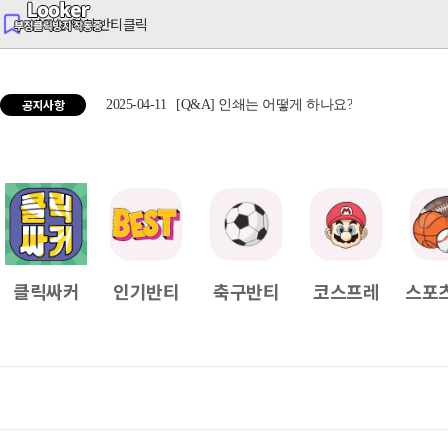
반티는 역시 반티클릭
공지사항
2025-04-11
[Q&A] 인쇄는 어떻게 하나요?
2025
클릭싸커
인기반티
축구반티
코스프레
스포