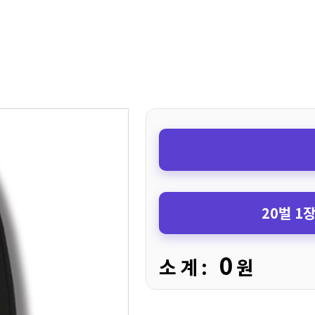
20벌 1
0
소 계 :
원