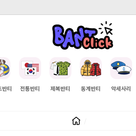
-04-11
[Q&A] 배송일정이 궁금하면?
2025-04-11
[Q&A] 나눠서
츠반티
전통반티
제복반티
동계반티
악세사리