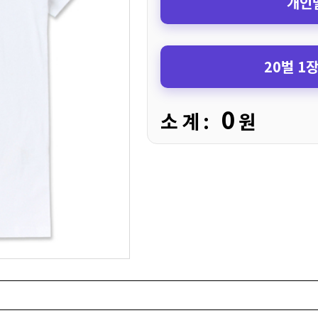
개인별
20벌 1
0
소 계 :
원