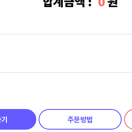
합계금액 :
0
원
하기
주문방법