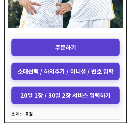
주문하기
소매선택 / 하의추가 / 이니셜 / 번호 입력
20벌 1장 / 30벌 2장 서비스 입력하기
0
소 계 :
원