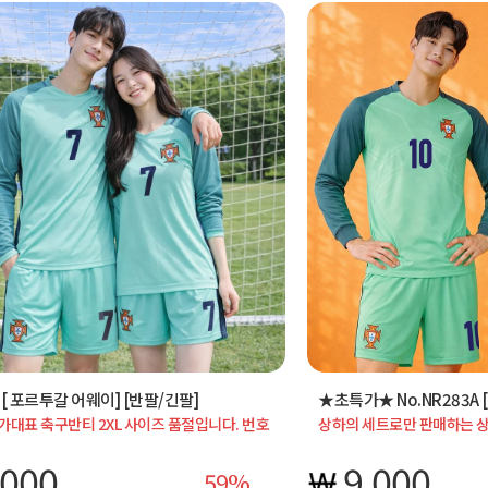
C [ 포르투갈 어웨이] [반팔/긴팔]
대표 축구반티 2XL 사이즈 품절입니다. 번호
상하의 세트로만 판매하는 상
 가능, 단체 주문 시 20벌·30벌 서비스 혜택
가능, 단체 주문 시 20벌·3
니다.
가능합니다.
,000
9,000
59