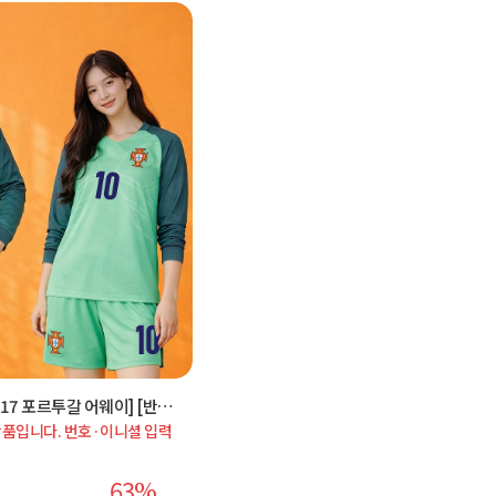
★초특가★ No.NR283A [17 포르투갈 어웨이] [반팔/긴팔]
품입니다. 번호·이니셜 입력
0벌 서비스 혜택 적용
63