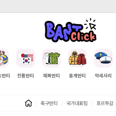
-04-11
[Q&A] 배송일정이 궁금하면?
2025-04-11
[Q&A] 나눠서
츠반티
전통반티
제복반티
동계반티
악세사리
축구반티
/
국가대표팀
/
포르투갈