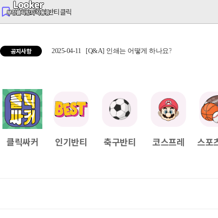
반티는 역시 반티클릭
공지사항
2025-04-11
[Q&A] 인쇄는 어떻게 하나요?
2025
클릭싸커
인기반티
축구반티
코스프레
스포