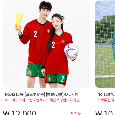
No.4315AF [포르투갈 홈] [반팔/긴팔] 4XL 가능
No.1607
레드 베이스에 그린 포인트가 더해진 축구반티 디자인
포르투갈 국가
입니다. 체육대회 반티와 학교 단체티로 활용 시 단체
·이니셜 입력
촬영에서 에너지 넘치는 응원 분위기를 연출할 수
적용 가능합
12,000
10
50
있습니다. 반팔/긴팔 선택 가능, 4XL까지 제작 가능하며