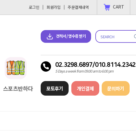
CART
로그인
회원가입
주문결제내역
 결제 하고싶을땐?
2023-11-09
견적서 & 영수증 다운로드
견적서 / 영수증 받기
02.3298.6897/010.8114.2342
5 Days a week from 09:00 am to 6:00 pm
스포츠반하다
포토후기
개인결제
문의하기