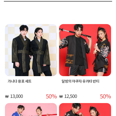
가나다 용포 세트
달밤의 야쿠자 유카타 반티
50
50
13,000
12,500