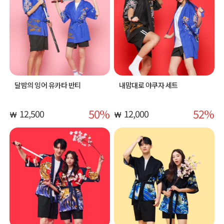
달밤의 잉어 유카타 반티
내맘대로 야쿠자 세트
50
52
12,500
12,000